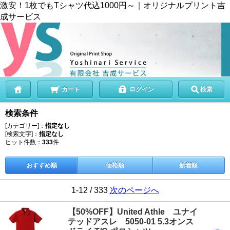
激安！1枚でもTシャツ代込1000円～｜オリジナルプリント吉
成サービス
カート
ログイン
検索
検索条件
[カテゴリー]：
指定なし
[検索文字]：
指定なし
ヒット件数：
333
件
おすすめ順
価格順
新着順
1-12 / 333
次のページへ
【50%OFF】United Athle ユナイ
テッドアスレ 5050-01 5.3オンス