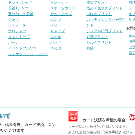
ドライTシャツ
トレーナー
抜染プリント
無
長袖Tシャツ
スポーツウェア
抜染＋色吹きプリント
デ
五分袖・七分袖
セットアップ
白吹きプリント
支
シャツ
パンツ
カッティングラバープリ
配
レディース
ベビー
ント
お問
ポロシャツ
キャップ
デジタル転写プリント
返
タンクトップ
タオル
昇華プリント
お
パーカ
バッグ
シルクプリント
プ
イベントブルゾン
その他
刺繍
特
ジャケット・ジャンパー
カード決済を希望の場合
替、代金引換、カード決済、コン
カード払い手続き完了後になります。
びいただけます
お支払金額が確定後「決算手続き依頼メ