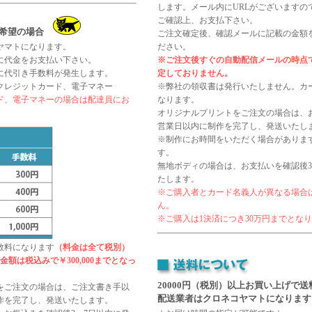
します。メール内にURLがございますの
ご確認上、お支払下さい。
希望の場合
ご注文確定後、確認メールに記載の金額
ヤマトになります。
ださい。
に代金をお支払い下さい。
※ご注文後すぐの自動配信メールの時点
に代引き手数料が発生します。
定しておりません。
クレジットカード、電子マネー
※弊社の領収書は発行いたしません。カ
、電子マネーの場合は配達員にお
なります。
オリジナルプリントをご注文の場合は、お
営業日以内に制作を完了し、発送いたし
※制作にお時間をいただく場合がありま
す。
無地ボディの場合は、お支払いを確認後3
たします。
※ご購入者とカード名義人が異なる場合
ん。
※ご購入は1決済につき30万円までとな
数料になります
（料金は全て税別）
額は税込みで￥300,000までとなっ
20000円（税別）以上お買い上げで
をご注文の場合は、ご注文書き手以
配送業者はクロネコヤマトになります
制作を完了し、発送いたします。