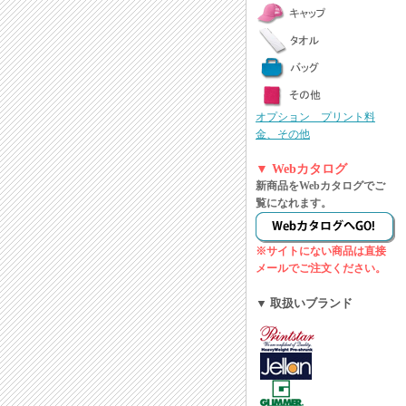
オプション プリント料
金、その他
▼ Webカタログ
新商品をWebカタログでご
覧になれます。
※サイトにない商品は直接
メールでご注文ください。
▼ 取扱いブランド