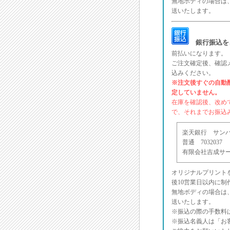
無地ボディの場合は
送いたします。
銀行振込を
前払いになります。
ご注文確定後、確認
込みください。
※注文後すぐの自動
定していません。
在庫を確認後、改め
で、それまでお振込
楽天銀行 サンバ支
普通 7032037
有限会社吉成サ
オリジナルプリント
後10営業日以内に
無地ボディの場合は
送いたします。
※振込の際の手数料
※振込名義人は「お