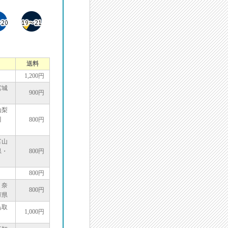
送料
1,200円
宮城
900円
山梨
川
800円
富山
県・
800円
800円
・奈
800円
庫県
鳥取
1,000円