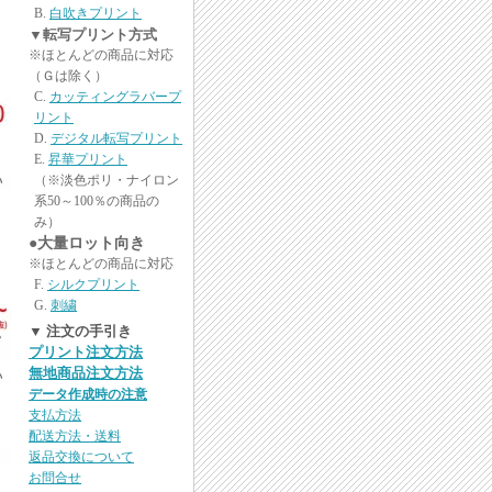
白吹きプリント
▼転写プリント方式
※ほとんどの商品に対応
（Ｇは除く）
カッティングラバープ
リント
デジタル転写プリント
昇華プリント
（※淡色ポリ・ナイロン
系50～100％の商品の
み）
●大量ロット向き
※ほとんどの商品に対応
シルクプリント
刺繍
▼ 注文の手引き
プリント注文方法
無地商品注文方法
データ作成時の注意
支払方法
配送方法・送料
返品交換について
お問合せ