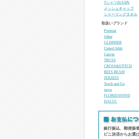
Tシャツ白A3内
メッシュキャップ
シャーリングタオル
取扱いブランド
Printstar
Jellan
GLIMMER
United Athle
Canvas
TRUSS
CROSS&STITCH
BEES BEAM
JERZEES
Touch and Go
rucca
FLORIDAWIND
DALUC
銀行振込、郵便振
ビニ決済からお選