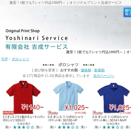
激安！1枚でもTシャツ代込1000円～｜オリジナルプリント吉成サービス
激安！1枚でもTシャツ代込1000円～｜
TOP
>
ポロシャツ
●●○●● ポロシャツ ●●○●●
[ 並び順を変更 ] -
おすすめ順
-
価格順
-
新着順
全 [27] 商品中 [1-24] 商品を表示しています
次のページへ