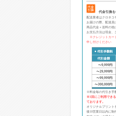
代金引換を
配送業者はクロネコ
お届けの際、配達員
商品代金＋送料の他
お支払方法は現金、
※クレジットカード
申し付けください
※料金毎の代引き手
※1回にご利用できる金
ております。
オリジナルプリント
後10営業日以内に