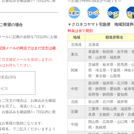
、お振込みを確認後3～7日以内に発
☆お届け時間の指定が可能です☆
▼クロネコヤマト宅急便 地域別送料
ご希望の場合
料金は全て税別
メールに記載の金額を7日以内にお振
地域
都道府県名
北海道
北海道
配信メールの時点ではまだ注文は確
青森県・秋田県・岩手県・
東北
県・山形県・福島県
て注文確定メールを送信しますの
茨城県・栃木県・群馬県・
みはお待ちください。
関東
県・埼玉県・千葉県・神奈
県・東京都・山梨県
店(203)
新潟県・福井県・石川県・
ービス
中部
県・静岡県・愛知県・岐阜
長野県・静岡県・愛知県
をご注文の場合は、お振込みを確認
北陸
富山県・石川県・福井県
制作を完了し、発送いたします。
三重県・和歌山県・滋賀県
近畿
、お振込みを確認後3～7日以内に発
良県・京都府・大阪府・兵
岡山県・広島県・山口県・
はお客様の負担になります。
中国
県・島根県
客様名」でご記入くださいますよう