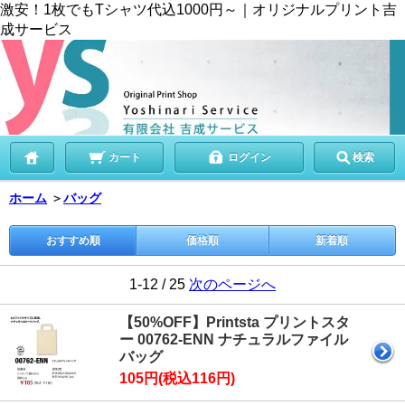
激安！1枚でもTシャツ代込1000円～｜オリジナルプリント吉
成サービス
カート
ログイン
検索
ホーム
＞
バッグ
おすすめ順
価格順
新着順
1-12 / 25
次のページへ
【50%OFF】Printsta プリントスタ
ー 00762-ENN ナチュラルファイル
バッグ
105円(税込116円)