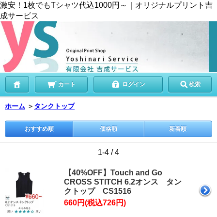
激安！1枚でもTシャツ代込1000円～｜オリジナルプリント吉
成サービス
カート
ログイン
検索
ホーム
＞
タンクトップ
おすすめ順
価格順
新着順
1-4 / 4
【40%OFF】Touch and Go
CROSS STITCH 6.2オンス タン
クトップ CS1516
660円(税込726円)