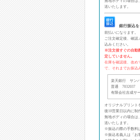
無地ボディの場合は
送いたします。
銀行振込を
前払いになります。
ご注文確定後、確認
込みください。
※注文後すぐの自動
定していません。
在庫を確認後、改め
で、それまでお振込
楽天銀行 サンバ支
普通 7032037
有限会社吉成サ
オリジナルプリント
後10営業日以内に
無地ボディの場合は
送いたします。
※振込の際の手数料
※振込名義人は「お