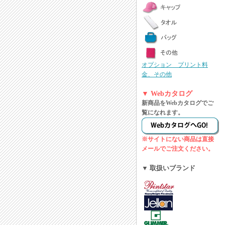
オプション プリント料
金、その他
▼ Webカタログ
新商品をWebカタログでご
覧になれます。
※サイトにない商品は直接
メールでご注文ください。
▼ 取扱いブランド