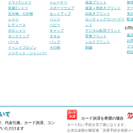
ドライTシャツ
トレーナー
抜染プリント
無
長袖Tシャツ
スポーツウェア
抜染＋色吹きプリント
デ
五分袖・七分袖
セットアップ
白吹きプリント
支
シャツ
パンツ
カッティングラバープリ
配
レディース
ベビー
ント
お問
ポロシャツ
キャップ
デジタル転写プリント
返
タンクトップ
タオル
昇華プリント
お
パーカ
バッグ
シルクプリント
プ
イベントブルゾン
その他
刺繍
特
ジャケット・ジャンパー
カード決済を希望の場合
替、代金引換、カード決済、コン
カード払い手続き完了後になります。
びいただけます
お支払金額が確定後「決算手続き依頼メ