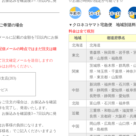
、お振込みを確認後3～7日以内に発
☆お届け時間の指定が可能です☆
▼クロネコヤマト宅急便 地域別送料
ご希望の場合
料金は全て税別
メールに記載の金額を7日以内にお振
地域
都道府県名
北海道
北海道
配信メールの時点ではまだ注文は確
青森県・秋田県・岩手県・
東北
県・山形県・福島県
て注文確定メールを送信しますの
茨城県・栃木県・群馬県・
みはお待ちください。
関東
県・埼玉県・千葉県・神奈
県・東京都・山梨県
店(203)
新潟県・福井県・石川県・
ービス
中部
県・静岡県・愛知県・岐阜
長野県・静岡県・愛知県
をご注文の場合は、お振込みを確認
北陸
富山県・石川県・福井県
制作を完了し、発送いたします。
三重県・和歌山県・滋賀県
近畿
、お振込みを確認後3～7日以内に発
良県・京都府・大阪府・兵
岡山県・広島県・山口県・
はお客様の負担になります。
中国
県・島根県
客様名」でご記入くださいますよう