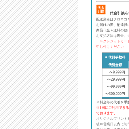
代金引換を
配送業者はクロネコ
お届けの際、配達員
商品代金＋送料の他
お支払方法は現金、
※クレジットカード
申し付けください
※料金毎の代引き手
※1回にご利用できる金
ております。
オリジナルプリント
後10営業日以内に