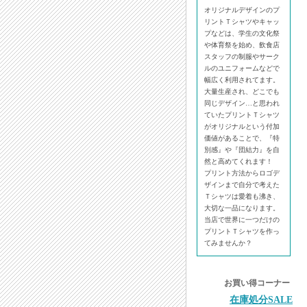
オリジナルデザインのプ
リントＴシャツやキャッ
プなどは、学生の文化祭
や体育祭を始め、飲食店
スタッフの制服やサーク
ルのユニフォームなどで
幅広く利用されてます。
大量生産され、どこでも
同じデザイン…と思われ
ていたプリントＴシャツ
がオリジナルという付加
価値があることで、『特
別感』や『団結力』を自
然と高めてくれます！
プリント方法からロゴデ
ザインまで自分で考えた
Ｔシャツは愛着も沸き、
大切な一品になります。
当店で世界に一つだけの
プリントＴシャツを作っ
てみませんか？
お買い得コーナー
在庫処分SALE