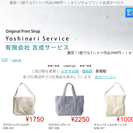
激安！1枚でもTシャツ代込1000円～｜オリジナルプリント吉成サービス
激安！1枚でもTシャツ代込1000円～｜
TOP
>
canvas
●●○●● canvas ●●○●●
[ 並び順を変更 ] -
おすすめ順
-
価格順
-
新着順
全 [33] 商品中 [1-24] 商品を表示しています
次のページへ