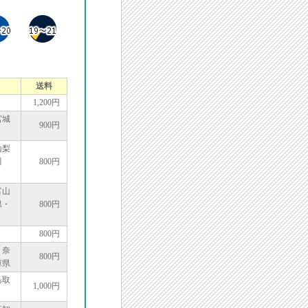
送料
1,200円
宮城
900円
山梨
川
800円
富山
県・
800円
800円
・奈
800円
庫県
鳥取
1,000円