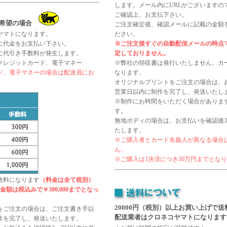
します。メール内にURLがございますの
ご確認上、お支払下さい。
希望の場合
ご注文確定後、確認メールに記載の金額
ヤマトになります。
ださい。
に代金をお支払い下さい。
※ご注文後すぐの自動配信メールの時点
に代引き手数料が発生します。
定しておりません。
クレジットカード、電子マネー
※弊社の領収書は発行いたしません。カ
、電子マネーの場合は配達員にお
なります。
オリジナルプリントをご注文の場合は、お
営業日以内に制作を完了し、発送いたし
※制作にお時間をいただく場合がありま
す。
無地ボディの場合は、お支払いを確認後3
たします。
※ご購入者とカード名義人が異なる場合
ん。
※ご購入は1決済につき30万円までとな
数料になります
（料金は全て税別）
額は税込みで￥300,000までとなっ
20000円（税別）以上お買い上げで
をご注文の場合は、ご注文書き手以
配送業者はクロネコヤマトになります
制作を完了し、発送いたします。