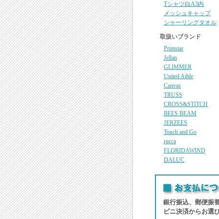
Tシャツ白A3内
メッシュキャップ
シャーリングタオル
取扱いブランド
Printstar
Jellan
GLIMMER
United Athle
Canvas
TRUSS
CROSS&STITCH
BEES BEAM
JERZEES
Touch and Go
rucca
FLORIDAWIND
DALUC
銀行振込、郵便振
ビニ決済からお選