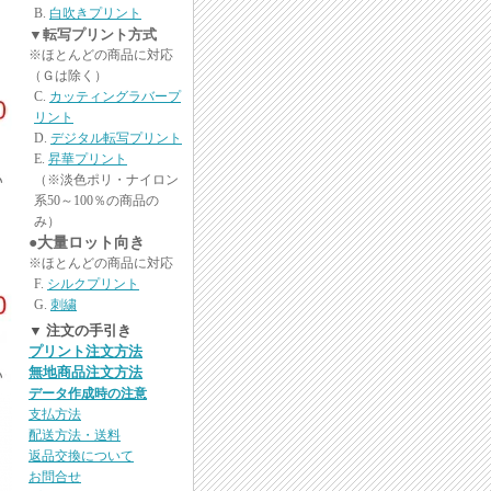
白吹きプリント
▼転写プリント方式
※ほとんどの商品に対応
（Ｇは除く）
カッティングラバープ
リント
デジタル転写プリント
昇華プリント
（※淡色ポリ・ナイロン
系50～100％の商品の
み）
●大量ロット向き
※ほとんどの商品に対応
シルクプリント
刺繍
▼ 注文の手引き
プリント注文方法
無地商品注文方法
データ作成時の注意
支払方法
配送方法・送料
返品交換について
お問合せ